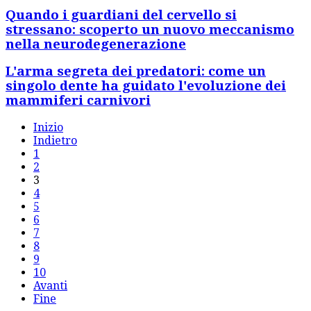
Quando i guardiani del cervello si
stressano: scoperto un nuovo meccanismo
nella neurodegenerazione
L'arma segreta dei predatori: come un
singolo dente ha guidato l'evoluzione dei
mammiferi carnivori
Inizio
Indietro
1
2
3
4
5
6
7
8
9
10
Avanti
Fine