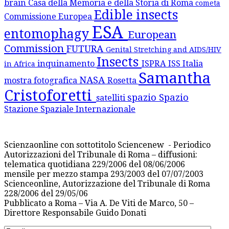
brain
Casa della Memoria e della Storia di Roma
cometa
Edible insects
Commissione Europea
ESA
entomophagy
European
Commission
FUTURA
Genital Stretching and AIDS/HIV
Insects
inquinamento
ISPRA
ISS
Italia
in Africa
Samantha
NASA
mostra fotografica
Rosetta
Cristoforetti
spazio
Spazio
satelliti
Stazione Spaziale Internazionale
Scienzaonline con sottotitolo Sciencenew - Periodico
Autorizzazioni del Tribunale di Roma – diffusioni:
telematica quotidiana 229/2006 del 08/06/2006
mensile per mezzo stampa 293/2003 del 07/07/2003
Scienceonline, Autorizzazione del Tribunale di Roma
228/2006 del 29/05/06
Pubblicato a Roma – Via A. De Viti de Marco, 50 –
Direttore Responsabile Guido Donati