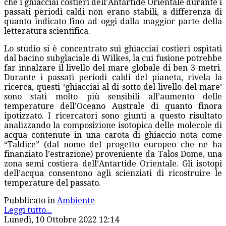
che i ghiacciai costieri dell’Antartide Orientale durante i
passati periodi caldi non erano stabili, a differenza di
quanto indicato fino ad oggi dalla maggior parte della
letteratura scientifica.
Lo studio si è concentrato sui ghiacciai costieri ospitati
dal bacino subglaciale di Wilkes, la cui fusione potrebbe
far innalzare il livello del mare globale di ben 3 metri.
Durante i passati periodi caldi del pianeta, rivela la
ricerca, questi ‘ghiacciai al di sotto del livello del mare’
sono stati molto più sensibili all’aumento delle
temperature dell’Oceano Australe di quanto finora
ipotizzato. I ricercatori sono giunti a questo risultato
analizzando la composizione isotopica delle molecole di
acqua contenute in una carota di ghiaccio nota come
“Taldice” (dal nome del progetto europeo che ne ha
finanziato l’estrazione) proveniente da Talos Dome, una
zona semi costiera dell’Antartide Orientale. Gli isotopi
dell’acqua consentono agli scienziati di ricostruire le
temperature del passato.
Pubblicato in
Ambiente
Leggi tutto...
Lunedì, 10 Ottobre 2022 12:14